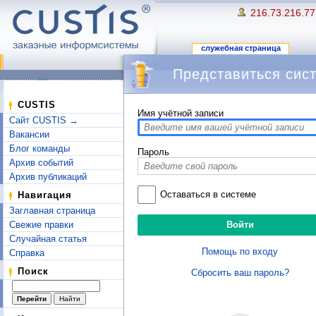
216.73.216.77
служебная страница
Представиться сис
Перейти к:
навигация
,
поиск
CUSTIS
Имя учётной записи
Сайт CUSTIS →
Вакансии
Блог команды
Пароль
Архив событий
Архив публикаций
Оставаться в системе
Навигация
Заглавная страница
Свежие правки
Случайная статья
Помощь по входу
Справка
Поиск
Сбросить ваш пароль?