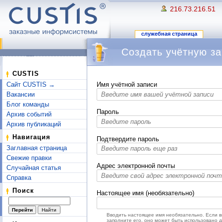
216.73.216.51
служебная страница
Создать учётную за
Перейти к:
навигация
,
поиск
CUSTIS
Сайт CUSTIS →
Имя учётной записи
Вакансии
Блог команды
Пароль
Архив событий
Архив публикаций
Навигация
Подтвердите пароль
Заглавная страница
Свежие правки
Адрес электронной почты
Случайная статья
Справка
Поиск
Настоящее имя (необязательно)
Вводить настоящее имя необязательно. Если 
заполните его, оно может быть использовано 