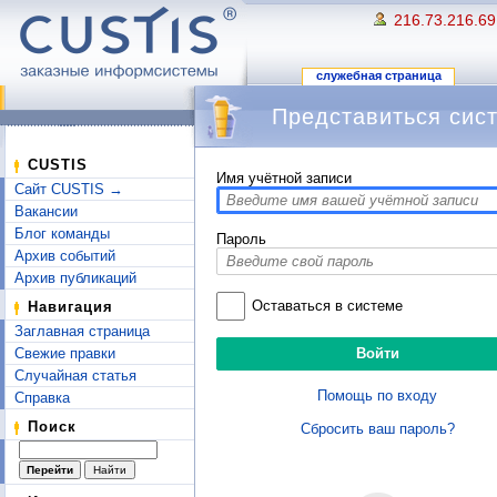
216.73.216.69
служебная страница
Представиться сис
Перейти к:
навигация
,
поиск
CUSTIS
Имя учётной записи
Сайт CUSTIS →
Вакансии
Блог команды
Пароль
Архив событий
Архив публикаций
Оставаться в системе
Навигация
Заглавная страница
Свежие правки
Случайная статья
Помощь по входу
Справка
Поиск
Сбросить ваш пароль?