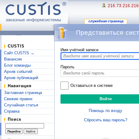
216.73.216.216
служебная страница
Представиться сис
Перейти к:
навигация
,
поиск
CUSTIS
Имя учётной записи
Сайт CUSTIS →
Вакансии
Блог команды
Пароль
Архив событий
Архив публикаций
Оставаться в системе
Навигация
Заглавная страница
Свежие правки
Случайная статья
Помощь по входу
Справка
Поиск
Сбросить ваш пароль?