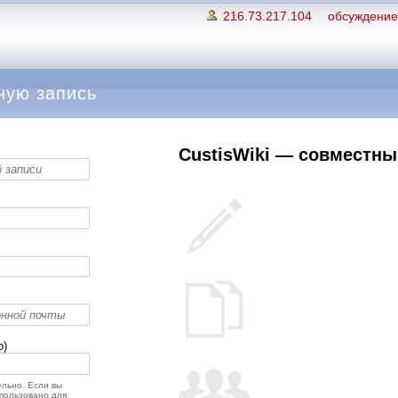
216.73.217.104
обсуждение 
ную запись
CustisWiki — совместный
о)
льно. Если вы
спользовано для