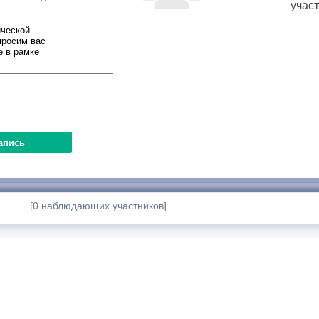
учас
ческой
просим вас
е в рамке
[0 наблюдающих участников]