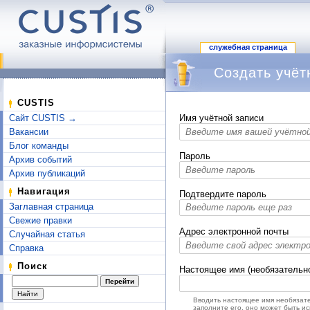
служебная страница
Создать учёт
Перейти к:
навигация
,
поиск
CUSTIS
Сайт CUSTIS →
Имя учётной записи
Вакансии
Блог команды
Пароль
Архив событий
Архив публикаций
Навигация
Подтвердите пароль
Заглавная страница
Свежие правки
Адрес электронной почты
Случайная статья
Справка
Поиск
Настоящее имя (необязательн
Вводить настоящее имя необязате
заполните его, оно может быть и