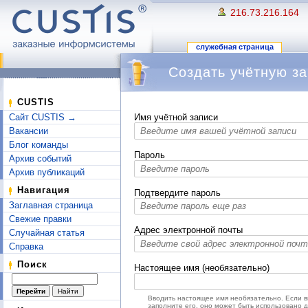
216.73.216.164
служебная страница
Создать учётную за
Перейти к:
навигация
,
поиск
CUSTIS
Сайт CUSTIS →
Имя учётной записи
Вакансии
Блог команды
Пароль
Архив событий
Архив публикаций
Навигация
Подтвердите пароль
Заглавная страница
Свежие правки
Адрес электронной почты
Случайная статья
Справка
Поиск
Настоящее имя (необязательно)
Вводить настоящее имя необязательно. Если 
заполните его, оно может быть использовано 