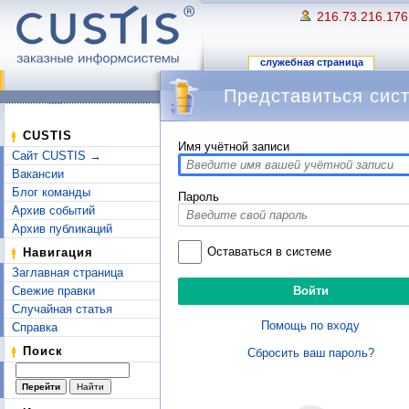
216.73.216.176
служебная страница
Представиться сис
Перейти к:
навигация
,
поиск
CUSTIS
Имя учётной записи
Сайт CUSTIS →
Вакансии
Блог команды
Пароль
Архив событий
Архив публикаций
Оставаться в системе
Навигация
Заглавная страница
Свежие правки
Случайная статья
Помощь по входу
Справка
Поиск
Сбросить ваш пароль?