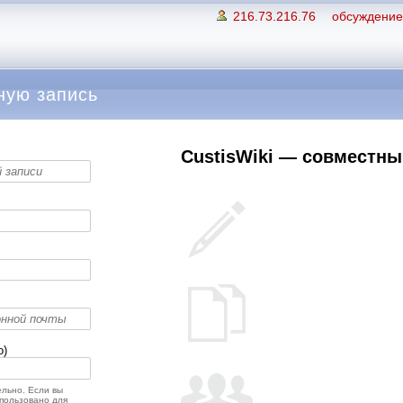
216.73.216.76
обсуждение 
ную запись
CustisWiki — совместный
о)
льно. Если вы
спользовано для