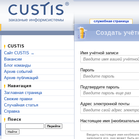
служебная страница
Создать учёт
Перейти к:
навигация
,
поиск
CUSTIS
Сайт CUSTIS →
Имя учётной записи
Вакансии
Блог команды
Пароль
Архив событий
Архив публикаций
Навигация
Подтвердите пароль
Заглавная страница
Свежие правки
Адрес электронной почты
Случайная статья
Справка
Поиск
Настоящее имя (необязательн
Вводить настоящее имя необязате
заполните его, оно может быть и