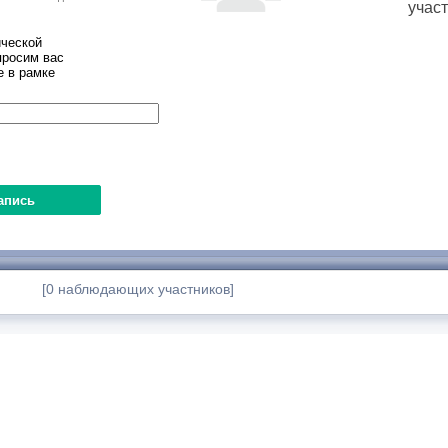
учас
ческой
просим вас
е в рамке
[0 наблюдающих участников]