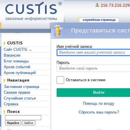
216.73.216.229
служебная страница
Представиться сис
Перейти к:
навигация
,
поиск
CUSTIS
Имя учётной записи
Сайт CUSTIS →
Вакансии
Блог команды
Пароль
Архив событий
Архив публикаций
Оставаться в системе
Навигация
Заглавная страница
Свежие правки
Случайная статья
Помощь по входу
Справка
Поиск
Сбросить ваш пароль?