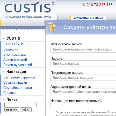
216.73.217.138
служебная страница
Создать учётную за
Перейти к:
навигация
,
поиск
CUSTIS
Сайт CUSTIS →
Имя учётной записи
Вакансии
Блог команды
Пароль
Архив событий
Архив публикаций
Навигация
Подтвердите пароль
Заглавная страница
Свежие правки
Адрес электронной почты
Случайная статья
Справка
Поиск
Настоящее имя (необязательно)
Вводить настоящее имя необязательно. Если 
заполните его, оно может быть использовано 