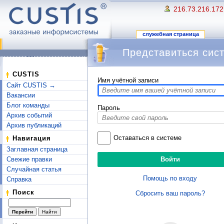
216.73.216.172
служебная страница
Представиться сис
Перейти к:
навигация
,
поиск
CUSTIS
Имя учётной записи
Сайт CUSTIS →
Вакансии
Блог команды
Пароль
Архив событий
Архив публикаций
Оставаться в системе
Навигация
Заглавная страница
Свежие правки
Случайная статья
Помощь по входу
Справка
Поиск
Сбросить ваш пароль?