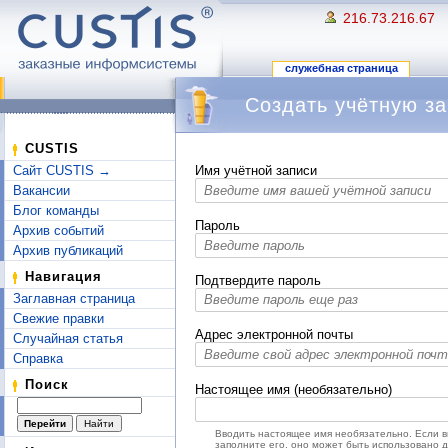
216.73.216.67
служебная страница
Создать учётную за
Перейти к:
навигация
,
поиск
CUSTIS
Сайт CUSTIS →
Имя учётной записи
Вакансии
Блог команды
Пароль
Архив событий
Архив публикаций
Навигация
Подтвердите пароль
Заглавная страница
Свежие правки
Адрес электронной почты
Случайная статья
Справка
Поиск
Настоящее имя (необязательно)
Вводить настоящее имя необязательно. Если 
заполните его, оно может быть использовано 