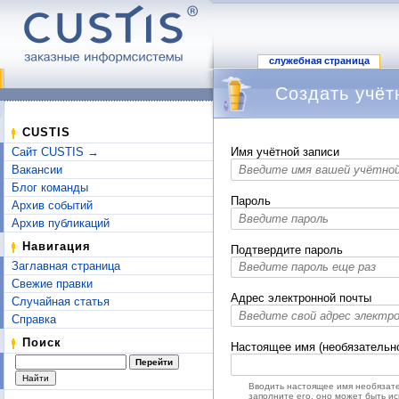
служебная страница
Создать учёт
Перейти к:
навигация
,
поиск
CUSTIS
Сайт CUSTIS →
Имя учётной записи
Вакансии
Блог команды
Пароль
Архив событий
Архив публикаций
Навигация
Подтвердите пароль
Заглавная страница
Свежие правки
Адрес электронной почты
Случайная статья
Справка
Поиск
Настоящее имя (необязательн
Вводить настоящее имя необязате
заполните его, оно может быть и