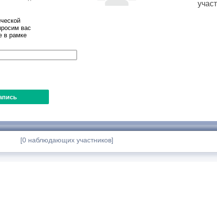
учас
ческой
просим вас
е в рамке
[0 наблюдающих участников]