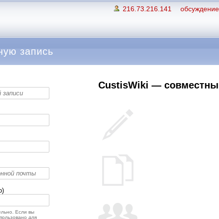
216.73.216.141
обсуждение 
ную запись
CustisWiki — совместный
о)
льно. Если вы
спользовано для