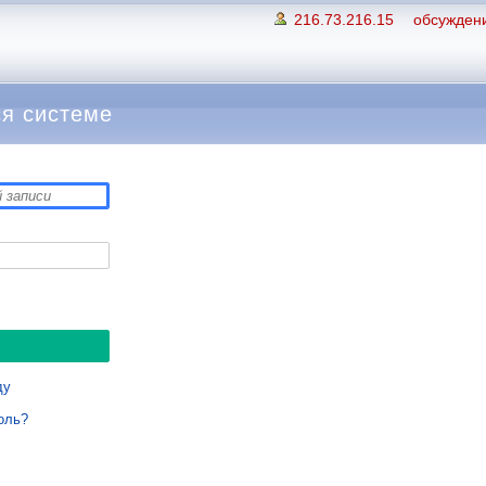
216.73.216.15
обсуждени
я системе
ду
оль?