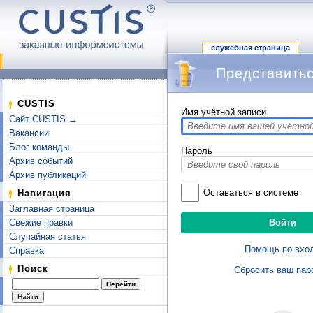
служебная страница
Представитьс
Перейти к:
навигация
,
поиск
CUSTIS
Имя учётной записи
Сайт CUSTIS →
Вакансии
Блог команды
Пароль
Архив событий
Архив публикаций
Оставаться в системе
Навигация
Заглавная страница
Свежие правки
Случайная статья
Помощь по вхо
Справка
Поиск
Сбросить ваш пар