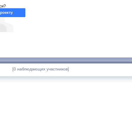
си?
роекту
[0 наблюдающих участников]