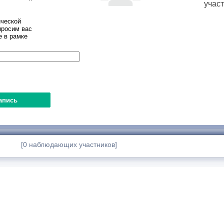
учас
ческой
просим вас
е в рамке
[0 наблюдающих участников]