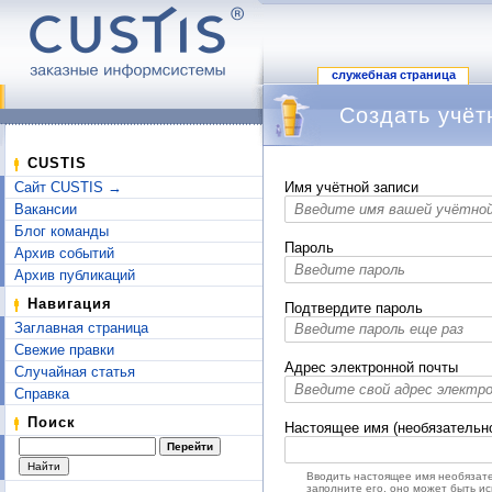
служебная страница
Создать учёт
Перейти к:
навигация
,
поиск
CUSTIS
Сайт CUSTIS →
Имя учётной записи
Вакансии
Блог команды
Пароль
Архив событий
Архив публикаций
Навигация
Подтвердите пароль
Заглавная страница
Свежие правки
Адрес электронной почты
Случайная статья
Справка
Поиск
Настоящее имя (необязательн
Вводить настоящее имя необязате
заполните его, оно может быть и