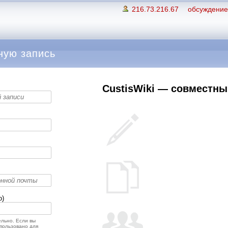
216.73.216.67
обсуждение 
ную запись
CustisWiki — совместный
о)
льно. Если вы
спользовано для