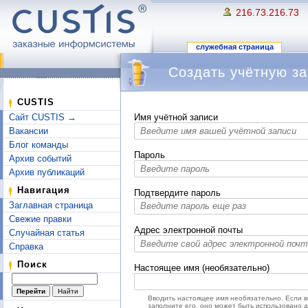
216.73.216.73
служебная страница
Создать учётную за
Перейти к:
навигация
,
поиск
CUSTIS
Сайт CUSTIS →
Имя учётной записи
Вакансии
Блог команды
Пароль
Архив событий
Архив публикаций
Навигация
Подтвердите пароль
Заглавная страница
Свежие правки
Адрес электронной почты
Случайная статья
Справка
Поиск
Настоящее имя (необязательно)
Вводить настоящее имя необязательно. Если 
заполните его, оно может быть использовано 