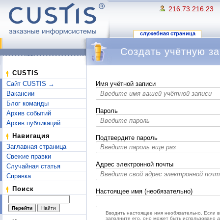
216.73.216.23
служебная страница
Создать учётную за
Перейти к:
навигация
,
поиск
CUSTIS
Сайт CUSTIS →
Имя учётной записи
Вакансии
Блог команды
Пароль
Архив событий
Архив публикаций
Навигация
Подтвердите пароль
Заглавная страница
Свежие правки
Адрес электронной почты
Случайная статья
Справка
Поиск
Настоящее имя (необязательно)
Вводить настоящее имя необязательно. Если 
заполните его, оно может быть использовано 