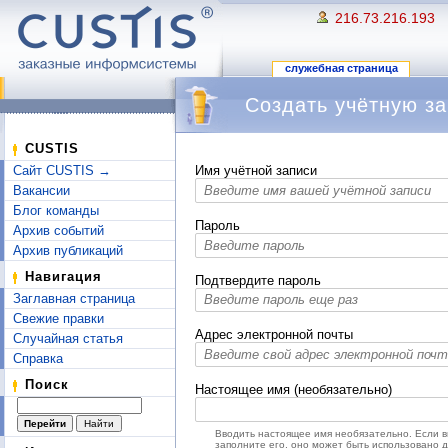
216.73.216.193
служебная страница
Создать учётную за
Перейти к:
навигация
,
поиск
CUSTIS
Сайт CUSTIS →
Имя учётной записи
Вакансии
Блог команды
Пароль
Архив событий
Архив публикаций
Навигация
Подтвердите пароль
Заглавная страница
Свежие правки
Адрес электронной почты
Случайная статья
Справка
Поиск
Настоящее имя (необязательно)
Вводить настоящее имя необязательно. Если 
заполните его, оно может быть использовано 