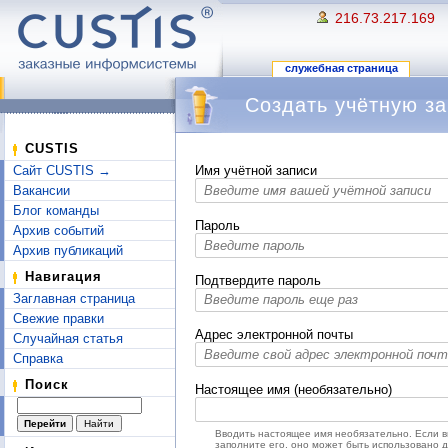
216.73.217.169
служебная страница
Создать учётную за
Перейти к:
навигация
,
поиск
CUSTIS
Сайт CUSTIS →
Имя учётной записи
Вакансии
Блог команды
Пароль
Архив событий
Архив публикаций
Навигация
Подтвердите пароль
Заглавная страница
Свежие правки
Адрес электронной почты
Случайная статья
Справка
Поиск
Настоящее имя (необязательно)
Вводить настоящее имя необязательно. Если 
заполните его, оно может быть использовано 