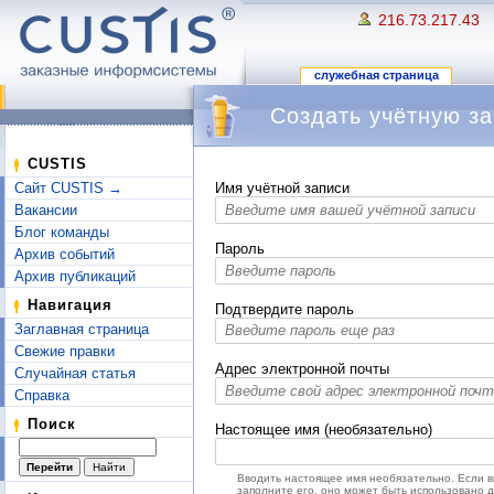
216.73.217.43
служебная страница
Создать учётную за
Перейти к:
навигация
,
поиск
CUSTIS
Сайт CUSTIS →
Имя учётной записи
Вакансии
Блог команды
Пароль
Архив событий
Архив публикаций
Навигация
Подтвердите пароль
Заглавная страница
Свежие правки
Адрес электронной почты
Случайная статья
Справка
Поиск
Настоящее имя (необязательно)
Вводить настоящее имя необязательно. Если 
заполните его, оно может быть использовано 