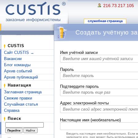
216.73.217.105
служебная страница
Создать учётную за
Перейти к:
навигация
,
поиск
CUSTIS
Сайт CUSTIS →
Имя учётной записи
Вакансии
Блог команды
Пароль
Архив событий
Архив публикаций
Навигация
Подтвердите пароль
Заглавная страница
Свежие правки
Адрес электронной почты
Случайная статья
Справка
Поиск
Настоящее имя (необязательно)
Вводить настоящее имя необязательно. Если 
заполните его, оно может быть использовано 