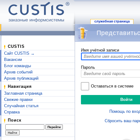
служебная страница
Представитьс
Перейти к:
навигация
,
поиск
CUSTIS
Имя учётной записи
Сайт CUSTIS →
Вакансии
Блог команды
Пароль
Архив событий
Архив публикаций
Оставаться в системе
Навигация
Заглавная страница
Свежие правки
Случайная статья
Помощь по вхо
Справка
Поиск
Сбросить ваш пар