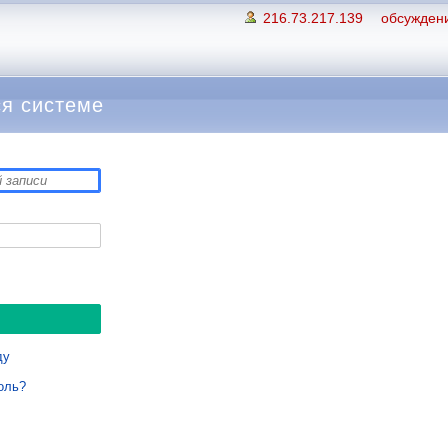
216.73.217.139
обсуждени
я системе
ду
оль?