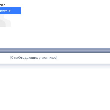
си?
роекту
[0 наблюдающих участников]