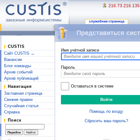
216.73.216.135
служебная страница
Представиться сис
Перейти к:
навигация
,
поиск
CUSTIS
Имя учётной записи
Сайт CUSTIS →
Вакансии
Блог команды
Пароль
Архив событий
Архив публикаций
Оставаться в системе
Навигация
Заглавная страница
Свежие правки
Случайная статья
Помощь по входу
Справка
Поиск
Сбросить ваш пароль?