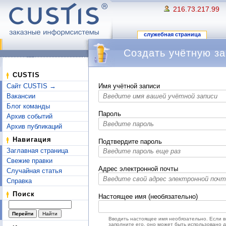
216.73.217.99
служебная страница
Создать учётную за
Перейти к:
навигация
,
поиск
CUSTIS
Сайт CUSTIS →
Имя учётной записи
Вакансии
Блог команды
Пароль
Архив событий
Архив публикаций
Навигация
Подтвердите пароль
Заглавная страница
Свежие правки
Адрес электронной почты
Случайная статья
Справка
Поиск
Настоящее имя (необязательно)
Вводить настоящее имя необязательно. Если 
заполните его, оно может быть использовано 