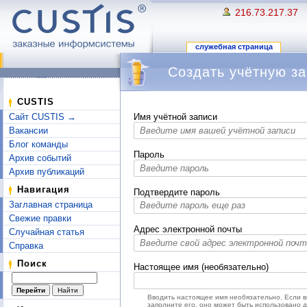
216.73.217.37
служебная страница
Создать учётную за
Перейти к:
навигация
,
поиск
CUSTIS
Сайт CUSTIS →
Имя учётной записи
Вакансии
Блог команды
Пароль
Архив событий
Архив публикаций
Навигация
Подтвердите пароль
Заглавная страница
Свежие правки
Адрес электронной почты
Случайная статья
Справка
Поиск
Настоящее имя (необязательно)
Вводить настоящее имя необязательно. Если 
заполните его, оно может быть использовано 