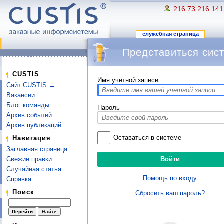
216.73.216.141
служебная страница
Представиться сис
Перейти к:
навигация
,
поиск
CUSTIS
Имя учётной записи
Сайт CUSTIS →
Вакансии
Блог команды
Пароль
Архив событий
Архив публикаций
Оставаться в системе
Навигация
Заглавная страница
Свежие правки
Случайная статья
Помощь по входу
Справка
Поиск
Сбросить ваш пароль?