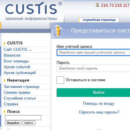
216.73.216.117
служебная страница
Представиться сис
Перейти к:
навигация
,
поиск
CUSTIS
Имя учётной записи
Сайт CUSTIS →
Вакансии
Блог команды
Пароль
Архив событий
Архив публикаций
Оставаться в системе
Навигация
Заглавная страница
Свежие правки
Случайная статья
Помощь по входу
Справка
Поиск
Сбросить ваш пароль?