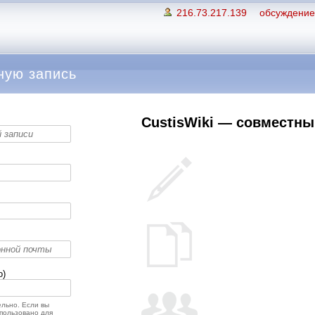
216.73.217.139
обсуждение 
ную запись
CustisWiki — совместный
о)
льно. Если вы
спользовано для