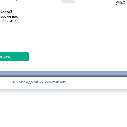
учас
ческой
просим вас
е в рамке
[0 наблюдающих участников]