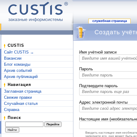
служебная страница
Создать учёт
Перейти к:
навигация
,
поиск
CUSTIS
Сайт CUSTIS →
Имя учётной записи
Вакансии
Блог команды
Пароль
Архив событий
Архив публикаций
Навигация
Подтвердите пароль
Заглавная страница
Свежие правки
Адрес электронной почты
Случайная статья
Справка
Поиск
Настоящее имя (необязательн
Вводить настоящее имя необязате
заполните его, оно может быть и