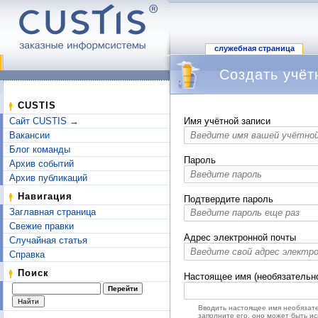
служебная страница
Создать учёт
Перейти к:
навигация
,
поиск
CUSTIS
Сайт CUSTIS →
Имя учётной записи
Вакансии
Блог команды
Пароль
Архив событий
Архив публикаций
Навигация
Подтвердите пароль
Заглавная страница
Свежие правки
Адрес электронной почты
Случайная статья
Справка
Поиск
Настоящее имя (необязательн
Вводить настоящее имя необязате
заполните его, оно может быть и