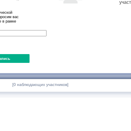
учас
ческой
просим вас
е в рамке
[0 наблюдающих участников]