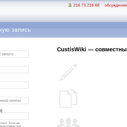
216.73.216.68
обсуждение 
ную запись
CustisWiki — совместный
о)
льно. Если вы
спользовано для