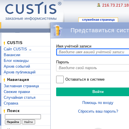
216.73.217.18
служебная страница
Представиться сис
Перейти к:
навигация
,
поиск
CUSTIS
Имя учётной записи
Сайт CUSTIS →
Вакансии
Блог команды
Пароль
Архив событий
Архив публикаций
Оставаться в системе
Навигация
Заглавная страница
Свежие правки
Случайная статья
Помощь по входу
Справка
Поиск
Сбросить ваш пароль?