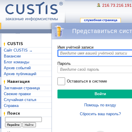
216.73.216.191
служебная страница
Представиться сис
Перейти к:
навигация
,
поиск
CUSTIS
Имя учётной записи
Сайт CUSTIS →
Вакансии
Блог команды
Пароль
Архив событий
Архив публикаций
Оставаться в системе
Навигация
Заглавная страница
Свежие правки
Случайная статья
Помощь по входу
Справка
Поиск
Сбросить ваш пароль?