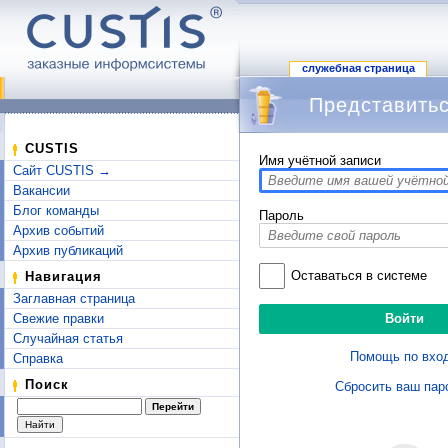
служебная страница
Представитьс
Перейти к:
навигация
,
поиск
CUSTIS
Имя учётной записи
Сайт CUSTIS →
Вакансии
Блог команды
Пароль
Архив событий
Архив публикаций
Оставаться в системе
Навигация
Заглавная страница
Свежие правки
Случайная статья
Помощь по вхо
Справка
Поиск
Сбросить ваш пар