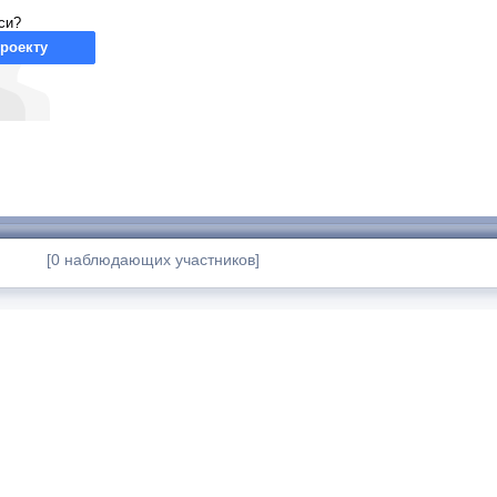
си?
роекту
[0 наблюдающих участников]