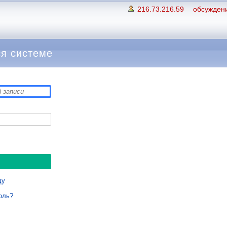
216.73.216.59
обсуждени
я системе
ду
оль?