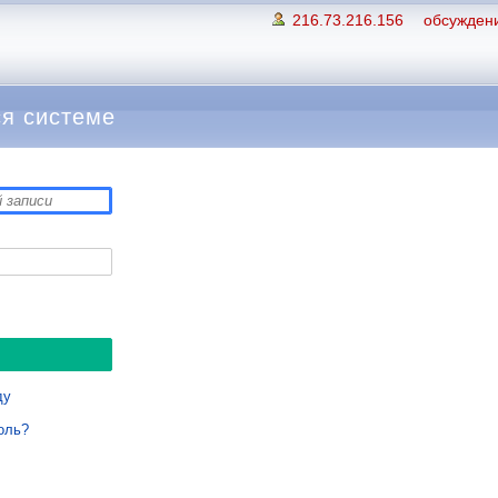
216.73.216.156
обсуждени
я системе
ду
оль?