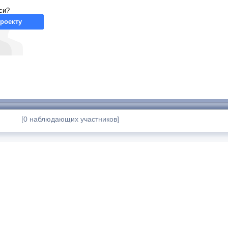
си?
роекту
[0 наблюдающих участников]