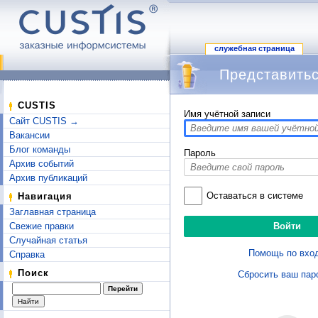
служебная страница
Представитьс
Перейти к:
навигация
,
поиск
CUSTIS
Имя учётной записи
Сайт CUSTIS →
Вакансии
Блог команды
Пароль
Архив событий
Архив публикаций
Оставаться в системе
Навигация
Заглавная страница
Свежие правки
Случайная статья
Помощь по вхо
Справка
Поиск
Сбросить ваш пар