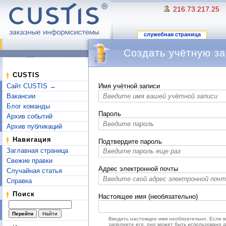
216.73.217.25
служебная страница
Создать учётную за
Перейти к:
навигация
,
поиск
CUSTIS
Сайт CUSTIS →
Имя учётной записи
Вакансии
Блог команды
Пароль
Архив событий
Архив публикаций
Навигация
Подтвердите пароль
Заглавная страница
Свежие правки
Адрес электронной почты
Случайная статья
Справка
Поиск
Настоящее имя (необязательно)
Вводить настоящее имя необязательно. Если 
заполните его, оно может быть использовано 