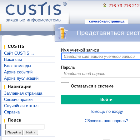
216.73.216.212
служебная страница
Представиться сис
Перейти к:
навигация
,
поиск
CUSTIS
Имя учётной записи
Сайт CUSTIS →
Вакансии
Блог команды
Пароль
Архив событий
Архив публикаций
Оставаться в системе
Навигация
Заглавная страница
Свежие правки
Случайная статья
Помощь по входу
Справка
Поиск
Сбросить ваш пароль?