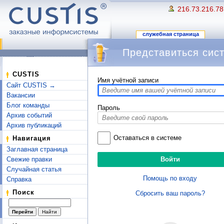
216.73.216.78
служебная страница
Представиться сис
Перейти к:
навигация
,
поиск
CUSTIS
Имя учётной записи
Сайт CUSTIS →
Вакансии
Блог команды
Пароль
Архив событий
Архив публикаций
Оставаться в системе
Навигация
Заглавная страница
Свежие правки
Случайная статья
Помощь по входу
Справка
Поиск
Сбросить ваш пароль?