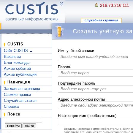
216.73.216.111
служебная страница
Создать учётную за
Перейти к:
навигация
,
поиск
CUSTIS
Сайт CUSTIS →
Имя учётной записи
Вакансии
Блог команды
Пароль
Архив событий
Архив публикаций
Навигация
Подтвердите пароль
Заглавная страница
Свежие правки
Адрес электронной почты
Случайная статья
Справка
Поиск
Настоящее имя (необязательно)
Вводить настоящее имя необязательно. Если 
заполните его, оно может быть использовано 