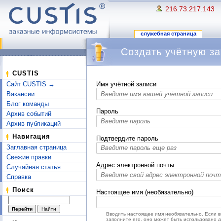
216.73.217.143
служебная страница
Создать учётную за
Перейти к:
навигация
,
поиск
CUSTIS
Сайт CUSTIS →
Имя учётной записи
Вакансии
Блог команды
Пароль
Архив событий
Архив публикаций
Навигация
Подтвердите пароль
Заглавная страница
Свежие правки
Адрес электронной почты
Случайная статья
Справка
Поиск
Настоящее имя (необязательно)
Вводить настоящее имя необязательно. Если 
заполните его, оно может быть использовано 