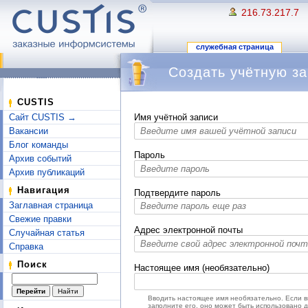
216.73.217.7
служебная страница
Создать учётную за
Перейти к:
навигация
,
поиск
CUSTIS
Сайт CUSTIS →
Имя учётной записи
Вакансии
Блог команды
Пароль
Архив событий
Архив публикаций
Навигация
Подтвердите пароль
Заглавная страница
Свежие правки
Адрес электронной почты
Случайная статья
Справка
Поиск
Настоящее имя (необязательно)
Вводить настоящее имя необязательно. Если 
заполните его, оно может быть использовано 