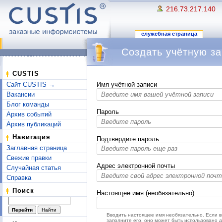
216.73.217.140
служебная страница
Создать учётную за
Перейти к:
навигация
,
поиск
CUSTIS
Сайт CUSTIS →
Имя учётной записи
Вакансии
Блог команды
Пароль
Архив событий
Архив публикаций
Навигация
Подтвердите пароль
Заглавная страница
Свежие правки
Адрес электронной почты
Случайная статья
Справка
Поиск
Настоящее имя (необязательно)
Вводить настоящее имя необязательно. Если 
заполните его, оно может быть использовано 