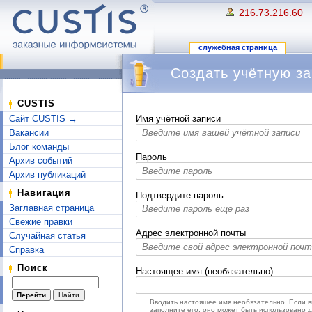
216.73.216.60
служебная страница
Создать учётную за
Перейти к:
навигация
,
поиск
CUSTIS
Сайт CUSTIS →
Имя учётной записи
Вакансии
Блог команды
Пароль
Архив событий
Архив публикаций
Навигация
Подтвердите пароль
Заглавная страница
Свежие правки
Адрес электронной почты
Случайная статья
Справка
Поиск
Настоящее имя (необязательно)
Вводить настоящее имя необязательно. Если 
заполните его, оно может быть использовано 