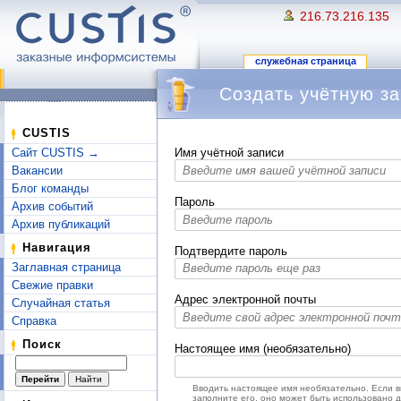
216.73.216.135
служебная страница
Создать учётную за
Перейти к:
навигация
,
поиск
CUSTIS
Сайт CUSTIS →
Имя учётной записи
Вакансии
Блог команды
Пароль
Архив событий
Архив публикаций
Навигация
Подтвердите пароль
Заглавная страница
Свежие правки
Адрес электронной почты
Случайная статья
Справка
Поиск
Настоящее имя (необязательно)
Вводить настоящее имя необязательно. Если 
заполните его, оно может быть использовано 