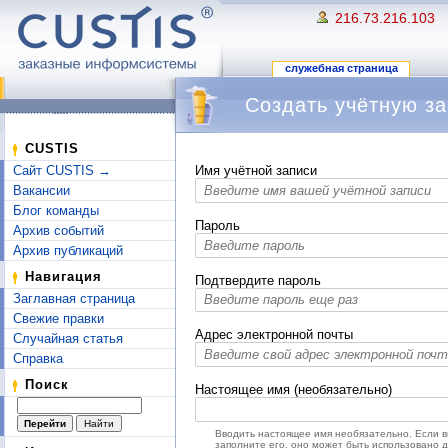
216.73.216.103
служебная страница
Создать учётную за
Перейти к:
навигация
,
поиск
CUSTIS
Сайт CUSTIS →
Имя учётной записи
Вакансии
Блог команды
Пароль
Архив событий
Архив публикаций
Навигация
Подтвердите пароль
Заглавная страница
Свежие правки
Адрес электронной почты
Случайная статья
Справка
Поиск
Настоящее имя (необязательно)
Вводить настоящее имя необязательно. Если 
заполните его, оно может быть использовано 