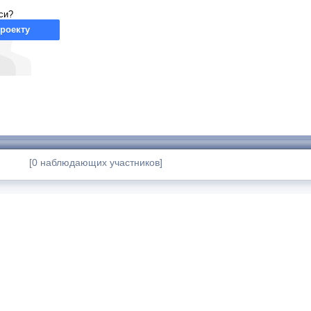
си?
роекту
[0 наблюдающих участников]