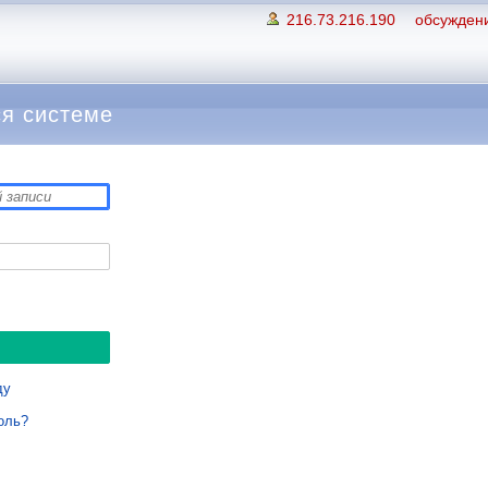
216.73.216.190
обсуждени
я системе
ду
оль?