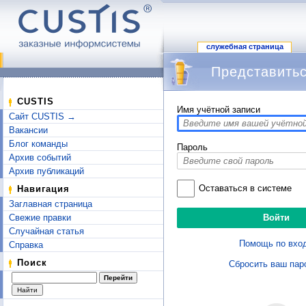
служебная страница
Представитьс
Перейти к:
навигация
,
поиск
CUSTIS
Имя учётной записи
Сайт CUSTIS →
Вакансии
Блог команды
Пароль
Архив событий
Архив публикаций
Оставаться в системе
Навигация
Заглавная страница
Свежие правки
Случайная статья
Помощь по вхо
Справка
Поиск
Сбросить ваш пар