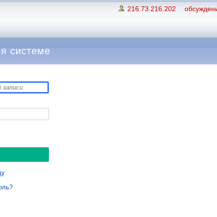
216.73.216.202
обсуждени
я системе
ду
оль?