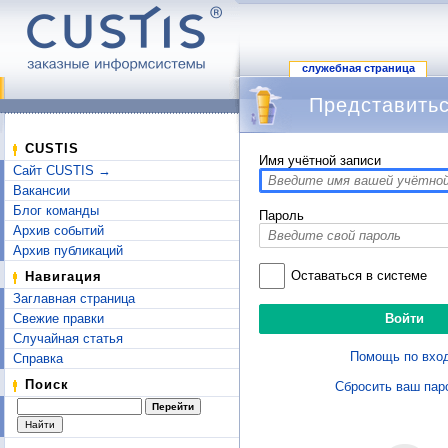
служебная страница
Представитьс
Перейти к:
навигация
,
поиск
CUSTIS
Имя учётной записи
Сайт CUSTIS →
Вакансии
Блог команды
Пароль
Архив событий
Архив публикаций
Оставаться в системе
Навигация
Заглавная страница
Свежие правки
Случайная статья
Помощь по вхо
Справка
Поиск
Сбросить ваш пар