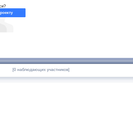
си?
роекту
[0 наблюдающих участников]