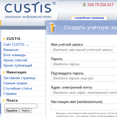
216.73.216.217
служебная страница
Создать учётную за
Перейти к:
навигация
,
поиск
CUSTIS
Сайт CUSTIS →
Имя учётной записи
Вакансии
Блог команды
Пароль
Архив событий
Архив публикаций
Навигация
Подтвердите пароль
Заглавная страница
Свежие правки
Адрес электронной почты
Случайная статья
Справка
Поиск
Настоящее имя (необязательно)
Вводить настоящее имя необязательно. Если 
заполните его, оно может быть использовано 