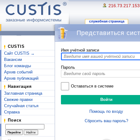
216.73.217.153
служебная страница
Представиться сис
Перейти к:
навигация
,
поиск
CUSTIS
Имя учётной записи
Сайт CUSTIS →
Вакансии
Блог команды
Пароль
Архив событий
Архив публикаций
Оставаться в системе
Навигация
Заглавная страница
Свежие правки
Случайная статья
Помощь по входу
Справка
Поиск
Сбросить ваш пароль?