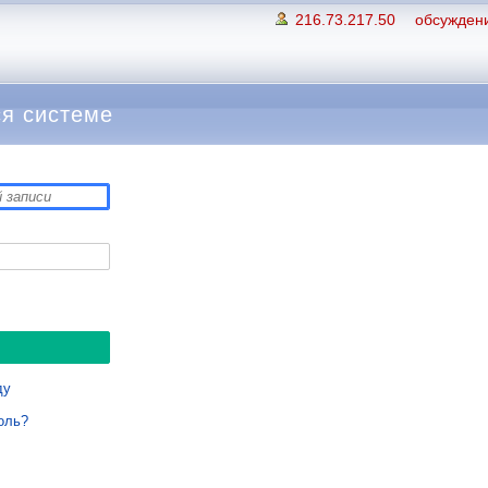
216.73.217.50
обсуждени
я системе
ду
оль?