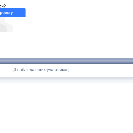
си?
роекту
[0 наблюдающих участников]