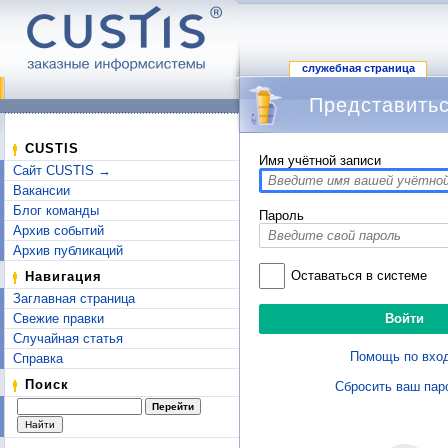
служебная страница
Представитьс
Перейти к:
навигация
,
поиск
CUSTIS
Имя учётной записи
Сайт CUSTIS →
Вакансии
Блог команды
Пароль
Архив событий
Архив публикаций
Оставаться в системе
Навигация
Заглавная страница
Свежие правки
Случайная статья
Помощь по вхо
Справка
Поиск
Сбросить ваш пар