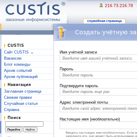
216.73.216.78
служебная страница
Создать учётную за
Перейти к:
навигация
,
поиск
CUSTIS
Сайт CUSTIS →
Имя учётной записи
Вакансии
Блог команды
Пароль
Архив событий
Архив публикаций
Навигация
Подтвердите пароль
Заглавная страница
Свежие правки
Адрес электронной почты
Случайная статья
Справка
Поиск
Настоящее имя (необязательно)
Вводить настоящее имя необязательно. Если 
заполните его, оно может быть использовано 