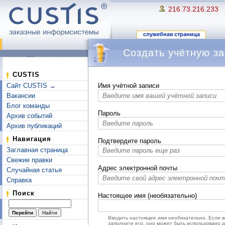
216.73.216.233
служебная страница
Создать учётную за
Перейти к:
навигация
,
поиск
CUSTIS
Сайт CUSTIS →
Имя учётной записи
Вакансии
Блог команды
Пароль
Архив событий
Архив публикаций
Навигация
Подтвердите пароль
Заглавная страница
Свежие правки
Адрес электронной почты
Случайная статья
Справка
Поиск
Настоящее имя (необязательно)
Вводить настоящее имя необязательно. Если 
заполните его, оно может быть использовано 